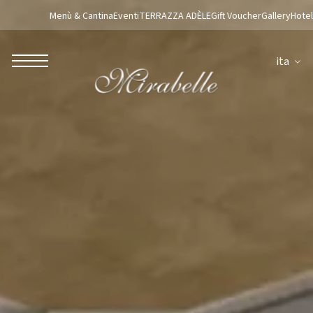
Menù & Cantina
Eventi
TERRAZZA ADÈLE
Gift Voucher
Gallery
Hotel
ita
ROBERTO NALDI COLLECTION
ROMA
Parco dei Principi Grand Hotel & Spa
Hotel Splendide Royal Roma
Hotel Mancino 12
Prince Spa
Ristorante Mirabelle
Adèle Mixology Lounge
LUGANO
Hotel Splendide Royal Lugano