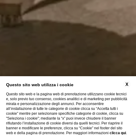
X
Questo sito web utilizza i cookie
Questo sito web e la pagina web di prenotazione utilizzano cookie tecnici
e, solo previo tuo consenso, cookies analitici e di marketing per pubblicità
mirata e personalizzazione degli annunci. Per acconsentire
all’installazione di tutte le categorie di cookie clicca su “Accetta tutti i
cookie” mentre per selezionare specifiche categorie di cookie, clicca su
"Seleziona i cookie"; mediante la “x” puoi invece chiudere il banner
rifiutando l’installazione di cookie diversi da quelli tecnici. Per riaprire il
banner e modificare le preferenze, clicca su “Cookie” nel footer del sito
web e della pagina di prenotazione. Per maggiori informazioni
clicca qui
.