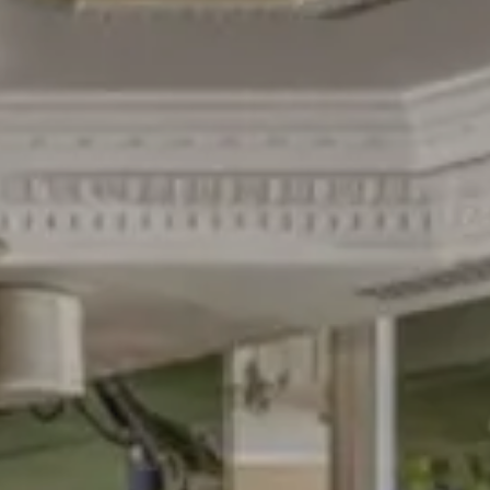
Splendide Lifestyle Spa
Ristorante I Due Sud
Ristorante La Veranda
PARIGI
Hotel Splendide Royal Paris
Ristorante Tosca