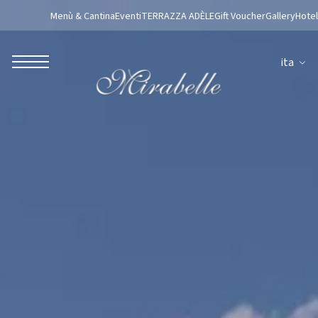
Menù & Cantina
Eventi
TERRAZZA ADÈLE
Gift Voucher
Gallery
Hotel
ita
ROBERTO NALDI COLLECTION
ROMA
Parco dei Principi Grand Hotel & Spa
Hotel Splendide Royal Roma
Hotel Mancino 12
Prince Spa
Ristorante Mirabelle
Adèle Mixology Lounge
LUGANO
Hotel Splendide Royal Lugano