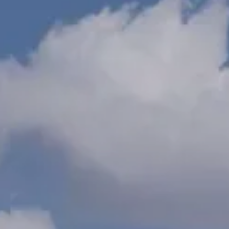
Splendide Lifestyle Spa
Ristorante I Due Sud
Ristorante La Veranda
PARIGI
Hotel Splendide Royal Paris
Ristorante Tosca